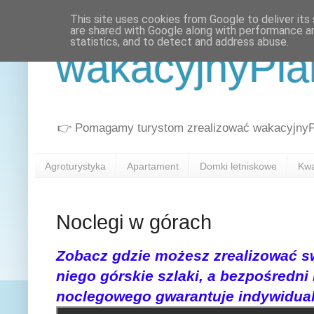
This site uses cookies from Google to deliver its 
are shared with Google along with performance an
statistics, and to detect and address abuse.
wakacyjnyPla
👉 Pomagamy turystom zrealizować wakacyjnyPla
Agroturystyka
Apartament
Domki letniskowe
Kwa
Noclegi w górach
Zobacz gdzie możesz zrealizować s
niego górskie szlaki, a bezpośredni 
noclegowego gwarantuje indywidual