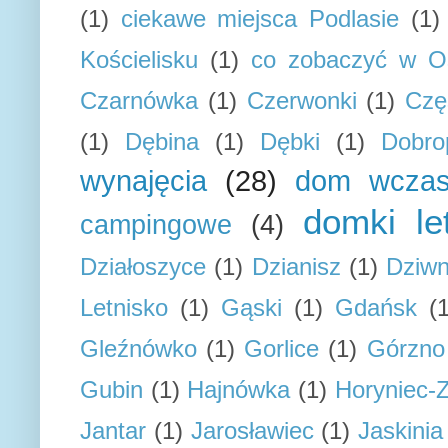
(1)
ciekawe miejsca Podlasie
(1)
Kościelisku
(1)
co zobaczyć w Os
Czarnówka
(1)
Czerwonki
(1)
Czę
(1)
Dębina
(1)
Dębki
(1)
Dobro
wynajęcia
(28)
dom wcza
domki le
campingowe
(4)
Działoszyce
(1)
Dzianisz
(1)
Dziw
Letnisko
(1)
Gąski
(1)
Gdańsk
(
Gleźnówko
(1)
Gorlice
(1)
Górzno
Gubin
(1)
Hajnówka
(1)
Horyniec-Z
Jantar
(1)
Jarosławiec
(1)
Jaskini