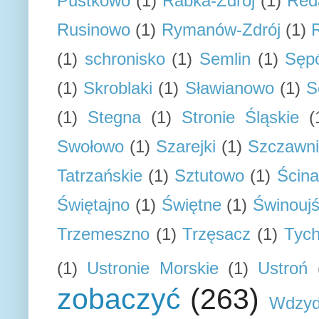
Pustkowo
(1)
Rabka-Zdrój
(1)
Red
Rusinowo
(1)
Rymanów-Zdrój
(1)
(1)
schronisko
(1)
Semlin
(1)
Sępó
(1)
Skroblaki
(1)
Sławianowo
(1)
S
(1)
Stegna
(1)
Stronie Śląskie
(
Swołowo
(1)
Szarejki
(1)
Szczawn
Tatrzańskie
(1)
Sztutowo
(1)
Ścin
Świętajno
(1)
Świętne
(1)
Świnoujś
Trzemeszno
(1)
Trzęsacz
(1)
Tyc
(1)
Ustronie Morskie
(1)
Ustroń
zobaczyć
(263)
Wdzyd