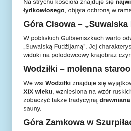
Na strychu kościoła znajduje się
najw
łydkowłosego
, objęta ochroną w ra
Góra Cisowa – „Suwalska
W pobliskich Gulbieniszkach warto o
„Suwalską Fudżijamą”. Jej charakterys
widoki na polodowcowy krajobraz czyn
Wodziłki – molenna star
We wsi
Wodziłki
znajduje się wyjątk
XIX wieku
, wzniesiona na wzór ruskic
zobaczyć także tradycyjną
drewnianą
sauny.
Góra Zamkowa w Szurpiła