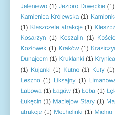
Jeleniewo
(1)
Jezioro Drwęckie
(1)
Kamienica Królewska
(1)
Kamionk
(1)
Kleszczele atrakcje
(1)
Kleszcz
Kosarzyn
(1)
Koszalin
(1)
Koście
Kozłówek
(1)
Kraków
(1)
Krasiczy
Dunajcem
(1)
Kruklanki
(1)
Krynic
(1)
Kujanki
(1)
Kutno
(1)
Kuty
(1)
Leszno
(1)
Liksajny
(1)
Limanow
Łabowa
(1)
Łagów
(1)
Łeba
(1)
Łę
Łukęcin
(1)
Maciejów Stary
(1)
Ma
atrakcje
(1)
Mechelinki
(1)
Mielno