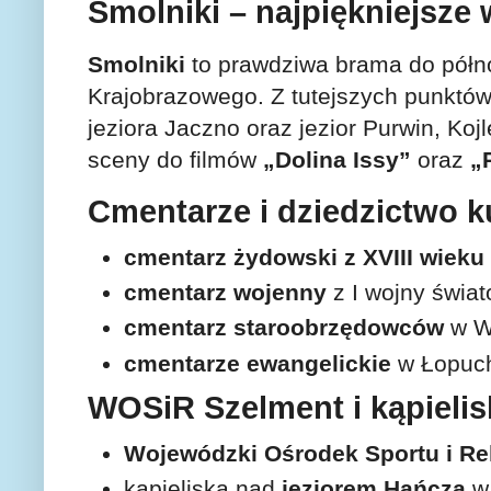
Smolniki – najpiękniejsze
Smolniki
to prawdziwa brama do półn
Krajobrazowego. Z tutejszych punktó
jeziora Jaczno oraz jezior Purwin, Koj
sceny do filmów
„Dolina Issy”
oraz
„
Cmentarze i dziedzictwo k
cmentarz żydowski z XVIII wieku
cmentarz wojenny
z I wojny świa
cmentarz staroobrzędowców
w W
cmentarze ewangelickie
w Łopuch
WOSiR Szelment i kąpielis
Wojewódzki Ośrodek Sportu i Re
kąpieliska nad
jeziorem Hańcza
w 