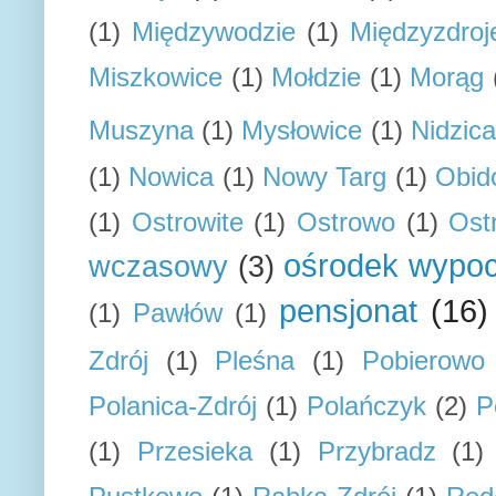
(1)
Międzywodzie
(1)
Międzyzdroj
Miszkowice
(1)
Mołdzie
(1)
Morąg
Muszyna
(1)
Mysłowice
(1)
Nidzica
(1)
Nowica
(1)
Nowy Targ
(1)
Obid
(1)
Ostrowite
(1)
Ostrowo
(1)
Ost
ośrodek wypo
wczasowy
(3)
pensjonat
(16)
(1)
Pawłów
(1)
Zdrój
(1)
Pleśna
(1)
Pobierowo
Polanica-Zdrój
(1)
Polańczyk
(2)
P
(1)
Przesieka
(1)
Przybradz
(1)