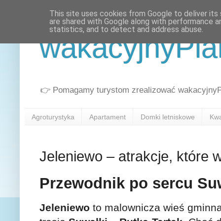
This site uses cookies from Google to deliver its 
are shared with Google along with performance an
statistics, and to detect and address abuse.
wakacyjnyPla
👉 Pomagamy turystom zrealizować wakacyjnyPla
Agroturystyka
Apartament
Domki letniskowe
Kwa
Jeleniewo – atrakcje, które 
Przewodnik po sercu Su
Jeleniewo
to malownicza wieś gminna