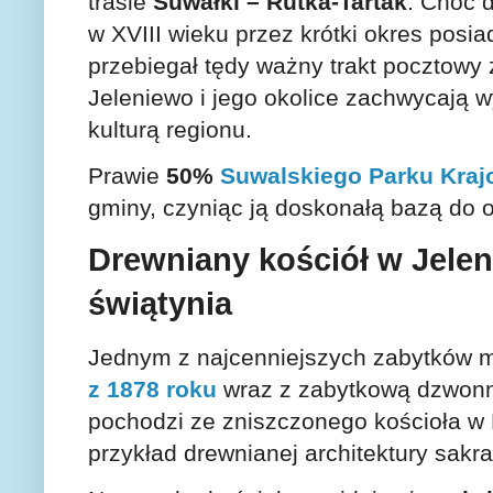
trasie
Suwałki – Rutka-Tartak
. Choć d
w XVIII wieku przez krótki okres posi
przebiegał tędy ważny trakt pocztowy
Jeleniewo i jego okolice zachwycają 
kulturą regionu.
Prawie
50%
Suwalskiego Parku Kra
gminy, czyniąc ją doskonałą bazą do
Drewniany kościół w Jelen
świątynia
Jednym z najcenniejszych zabytków m
z 1878 roku
wraz z zabytkową dzwonn
pochodzi ze zniszczonego kościoła w
przykład drewnianej architektury sakr