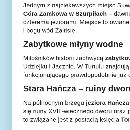
Jednym z najciekawszych miejsc Suwa
Góra Zamkowa w Szurpiłach
– dawn
czterema jeziorami. Miejsce to owiane 
i bogu wód Żaltisie.
Zabytkowe młyny wodne
Miłośników historii zachwycą
zabytko
Udziejku i Jacznie. W Turtulu znajdują
funkcjonującego prawdopodobnie już 
Stara Hańcza – ruiny dworu
Na północnym brzegu
jeziora Hańcza
się ruiny XVIII-wiecznego dworu oraz
to związane jest z postacią księcia
To