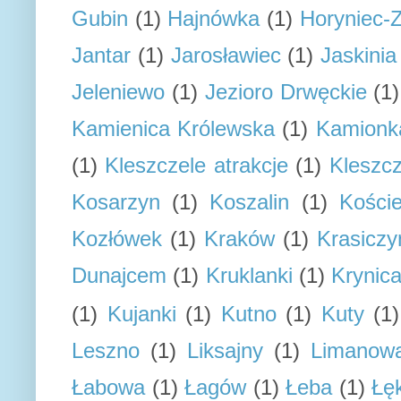
Gubin
(1)
Hajnówka
(1)
Horyniec-Z
Jantar
(1)
Jarosławiec
(1)
Jaskini
Jeleniewo
(1)
Jezioro Drwęckie
(1)
Kamienica Królewska
(1)
Kamionk
(1)
Kleszczele atrakcje
(1)
Kleszcz
Kosarzyn
(1)
Koszalin
(1)
Koście
Kozłówek
(1)
Kraków
(1)
Krasiczy
Dunajcem
(1)
Kruklanki
(1)
Krynic
(1)
Kujanki
(1)
Kutno
(1)
Kuty
(1)
Leszno
(1)
Liksajny
(1)
Limanow
Łabowa
(1)
Łagów
(1)
Łeba
(1)
Łę