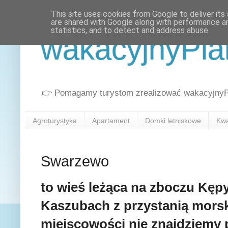
This site uses cookies from Google to deliver its 
are shared with Google along with performance an
statistics, and to detect and address abuse.
wakacyjnyPla
👉 Pomagamy turystom zrealizować wakacyjnyPla
Agroturystyka
Apartament
Domki letniskowe
Kwa
Swarzewo
to wieś leżąca na zboczu Kęp
Kaszubach z przystanią mors
miejscowości nie znajdziemy p