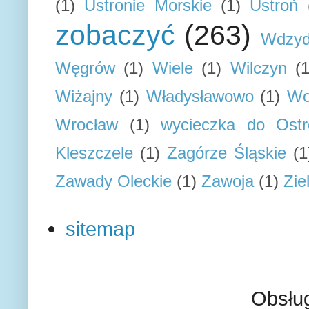
(1)
Ustronie Morskie
(1)
Ustroń
zobaczyć
(263)
Wdzyd
Węgrów
(1)
Wiele
(1)
Wilczyn
(1
Wiżajny
(1)
Władysławowo
(1)
Wo
Wrocław
(1)
wycieczka do Ostr
Kleszczele
(1)
Zagórze Śląskie
(1
Zawady Oleckie
(1)
Zawoja
(1)
Zie
sitemap
Obsłu