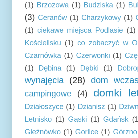
(1)
Brzozowa
(1)
Budziska
(1)
Bu
(3)
Ceranów
(1)
Charzykowy
(1)
(1)
ciekawe miejsca Podlasie
(1)
Kościelisku
(1)
co zobaczyć w Os
Czarnówka
(1)
Czerwonki
(1)
Czę
(1)
Dębina
(1)
Dębki
(1)
Dobro
wynajęcia
(28)
dom wcza
domki le
campingowe
(4)
Działoszyce
(1)
Dzianisz
(1)
Dziw
Letnisko
(1)
Gąski
(1)
Gdańsk
(
Gleźnówko
(1)
Gorlice
(1)
Górzno