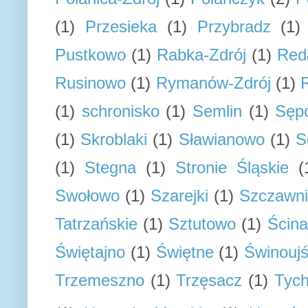
(1)
Przesieka
(1)
Przybradz
(1)
Pustkowo
(1)
Rabka-Zdrój
(1)
Red
Rusinowo
(1)
Rymanów-Zdrój
(1)
(1)
schronisko
(1)
Semlin
(1)
Sępó
(1)
Skroblaki
(1)
Sławianowo
(1)
S
(1)
Stegna
(1)
Stronie Śląskie
(
Swołowo
(1)
Szarejki
(1)
Szczawn
Tatrzańskie
(1)
Sztutowo
(1)
Ścin
Świętajno
(1)
Świętne
(1)
Świnoujś
Trzemeszno
(1)
Trzęsacz
(1)
Tyc