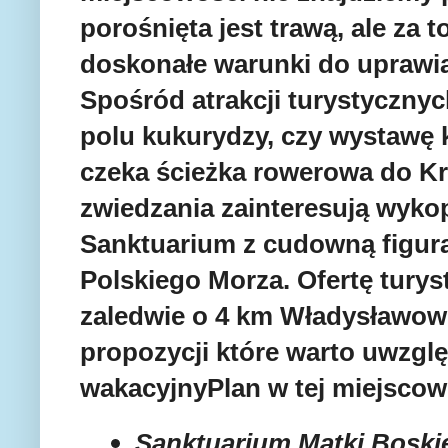
porośnięta jest trawą, ale za t
doskonałe warunki do uprawi
Spośród atrakcji turystycznyc
polu kukurydzy, czy wystawę
czeka ścieżka rowerowa do Kr
zwiedzania zainteresują wykop
Sanktuarium z cudowną figurą
Polskiego Morza. Ofertę tury
zaledwie o 4 km Władysławo
propozycji które warto uwzglę
wakacyjnyPlan w tej miejscow
Sanktuarium Matki Boski