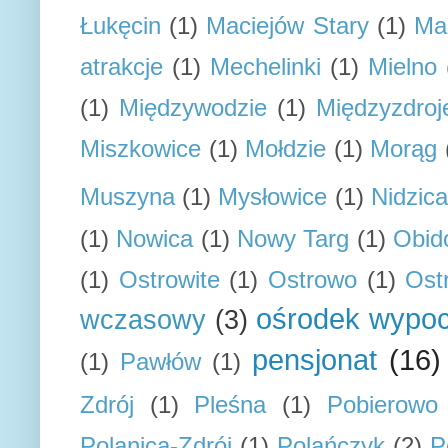
Łukęcin
(1)
Maciejów Stary
(1)
Ma
atrakcje
(1)
Mechelinki
(1)
Mielno
(1)
Międzywodzie
(1)
Międzyzdroj
Miszkowice
(1)
Mołdzie
(1)
Morąg
Muszyna
(1)
Mysłowice
(1)
Nidzica
(1)
Nowica
(1)
Nowy Targ
(1)
Obid
(1)
Ostrowite
(1)
Ostrowo
(1)
Ost
ośrodek wypo
wczasowy
(3)
pensjonat
(16)
(1)
Pawłów
(1)
Zdrój
(1)
Pleśna
(1)
Pobierowo
Polanica-Zdrój
(1)
Polańczyk
(2)
P