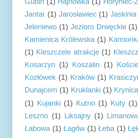
Gubin
(1)
Hajnówka
(1)
Horyniec-Z
Jantar
(1)
Jarosławiec
(1)
Jaskini
Jeleniewo
(1)
Jezioro Drwęckie
(1)
Kamienica Królewska
(1)
Kamionk
(1)
Kleszczele atrakcje
(1)
Kleszcz
Kosarzyn
(1)
Koszalin
(1)
Koście
Kozłówek
(1)
Kraków
(1)
Krasiczy
Dunajcem
(1)
Kruklanki
(1)
Krynic
(1)
Kujanki
(1)
Kutno
(1)
Kuty
(1)
Leszno
(1)
Liksajny
(1)
Limanow
Łabowa
(1)
Łagów
(1)
Łeba
(1)
Łę