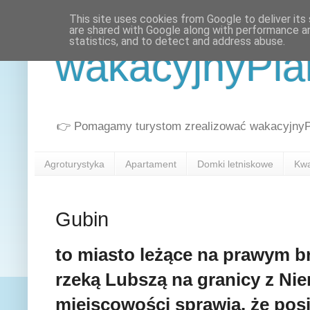
This site uses cookies from Google to deliver its 
are shared with Google along with performance an
statistics, and to detect and address abuse.
wakacyjnyPla
👉 Pomagamy turystom zrealizować wakacyjnyPla
Agroturystyka
Apartament
Domki letniskowe
Kwa
Gubin
to miasto leżące na prawym b
rzeką Lubszą na granicy z Nie
miejscowości sprawia, że pos