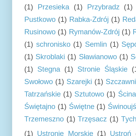
(1)
Przesieka
(1)
Przybradz
(1)
Pustkowo
(1)
Rabka-Zdrój
(1)
Red
Rusinowo
(1)
Rymanów-Zdrój
(1)
(1)
schronisko
(1)
Semlin
(1)
Sępó
(1)
Skroblaki
(1)
Sławianowo
(1)
S
(1)
Stegna
(1)
Stronie Śląskie
(
Swołowo
(1)
Szarejki
(1)
Szczawn
Tatrzańskie
(1)
Sztutowo
(1)
Ścin
Świętajno
(1)
Świętne
(1)
Świnoujś
Trzemeszno
(1)
Trzęsacz
(1)
Tyc
(1)
Ustronie Morskie
(1)
Ustroń