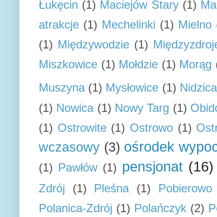
Łukęcin
(1)
Maciejów Stary
(1)
Ma
atrakcje
(1)
Mechelinki
(1)
Mielno
(1)
Międzywodzie
(1)
Międzyzdroj
Miszkowice
(1)
Mołdzie
(1)
Morąg
Muszyna
(1)
Mysłowice
(1)
Nidzica
(1)
Nowica
(1)
Nowy Targ
(1)
Obid
(1)
Ostrowite
(1)
Ostrowo
(1)
Ost
ośrodek wypo
wczasowy
(3)
pensjonat
(16)
(1)
Pawłów
(1)
Zdrój
(1)
Pleśna
(1)
Pobierowo
Polanica-Zdrój
(1)
Polańczyk
(2)
P