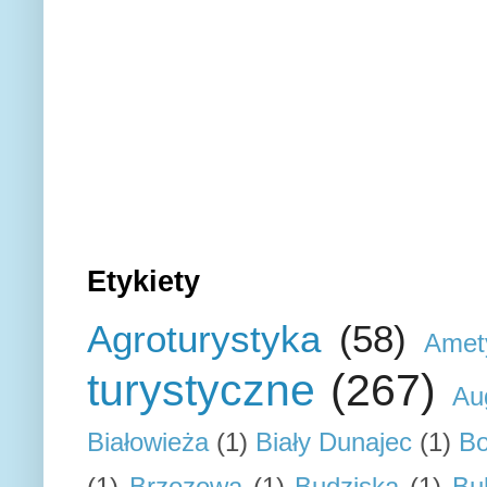
Etykiety
Agroturystyka
(58)
Amet
turystyczne
(267)
Au
Białowieża
(1)
Biały Dunajec
(1)
Bo
(1)
Brzozowa
(1)
Budziska
(1)
Bu