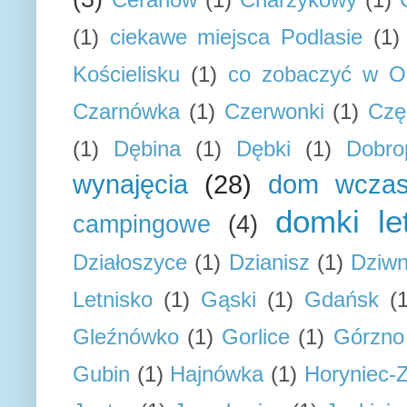
(1)
ciekawe miejsca Podlasie
(1)
Kościelisku
(1)
co zobaczyć w Os
Czarnówka
(1)
Czerwonki
(1)
Czę
(1)
Dębina
(1)
Dębki
(1)
Dobro
wynajęcia
(28)
dom wcza
domki le
campingowe
(4)
Działoszyce
(1)
Dzianisz
(1)
Dziw
Letnisko
(1)
Gąski
(1)
Gdańsk
(
Gleźnówko
(1)
Gorlice
(1)
Górzno
Gubin
(1)
Hajnówka
(1)
Horyniec-Z