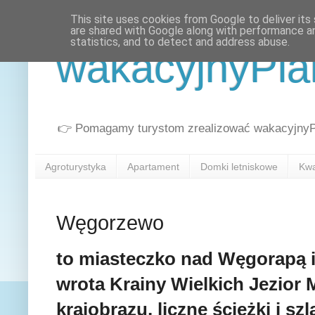
This site uses cookies from Google to deliver its 
are shared with Google along with performance an
statistics, and to detect and address abuse.
wakacyjnyPla
👉 Pomagamy turystom zrealizować wakacyjnyPla
Agroturystyka
Apartament
Domki letniskowe
Kwa
Węgorzewo
to miasteczko nad Węgorapą 
wrota Krainy Wielkich Jezior
krajobrazu, liczne ścieżki i sz