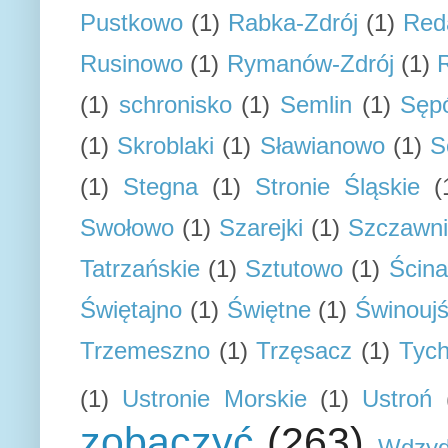
Pustkowo
(1)
Rabka-Zdrój
(1)
Red
Rusinowo
(1)
Rymanów-Zdrój
(1)
(1)
schronisko
(1)
Semlin
(1)
Sępó
(1)
Skroblaki
(1)
Sławianowo
(1)
S
(1)
Stegna
(1)
Stronie Śląskie
(
Swołowo
(1)
Szarejki
(1)
Szczawn
Tatrzańskie
(1)
Sztutowo
(1)
Ścin
Świętajno
(1)
Świętne
(1)
Świnoujś
Trzemeszno
(1)
Trzęsacz
(1)
Tyc
(1)
Ustronie Morskie
(1)
Ustroń
zobaczyć
(263)
Wdzyd