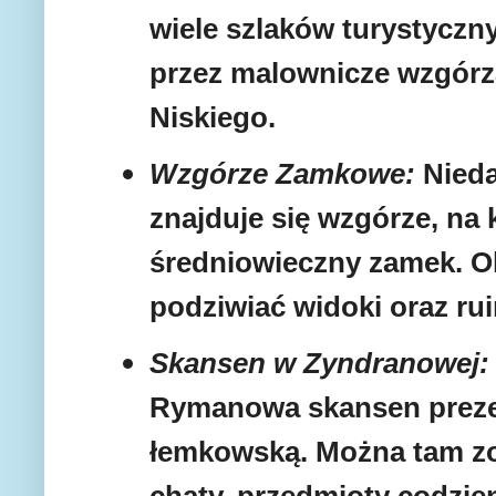
wiele szlaków turystyczn
przez malownicze wzgórza
Niskiego.
Wzgórze Zamkowe:
Nied
znajduje się wzgórze, na 
średniowieczny zamek. 
podziwiać widoki oraz r
Skansen w Zyndranowej:
Rymanowa skansen prezen
łemkowską. Można tam z
chaty, przedmioty codzie