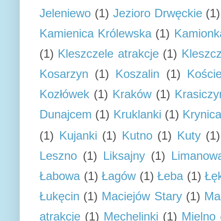
Jeleniewo
(1)
Jezioro Drwęckie
(1)
Kamienica Królewska
(1)
Kamionk
(1)
Kleszczele atrakcje
(1)
Kleszcz
Kosarzyn
(1)
Koszalin
(1)
Koście
Kozłówek
(1)
Kraków
(1)
Krasiczy
Dunajcem
(1)
Kruklanki
(1)
Krynic
(1)
Kujanki
(1)
Kutno
(1)
Kuty
(1)
Leszno
(1)
Liksajny
(1)
Limanow
Łabowa
(1)
Łagów
(1)
Łeba
(1)
Łę
Łukęcin
(1)
Maciejów Stary
(1)
Ma
atrakcje
(1)
Mechelinki
(1)
Mielno