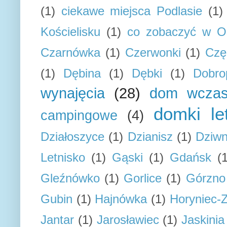
(1)
ciekawe miejsca Podlasie
(1)
Kościelisku
(1)
co zobaczyć w Os
Czarnówka
(1)
Czerwonki
(1)
Czę
(1)
Dębina
(1)
Dębki
(1)
Dobro
wynajęcia
(28)
dom wcza
domki le
campingowe
(4)
Działoszyce
(1)
Dzianisz
(1)
Dziw
Letnisko
(1)
Gąski
(1)
Gdańsk
(
Gleźnówko
(1)
Gorlice
(1)
Górzno
Gubin
(1)
Hajnówka
(1)
Horyniec-Z
Jantar
(1)
Jarosławiec
(1)
Jaskini