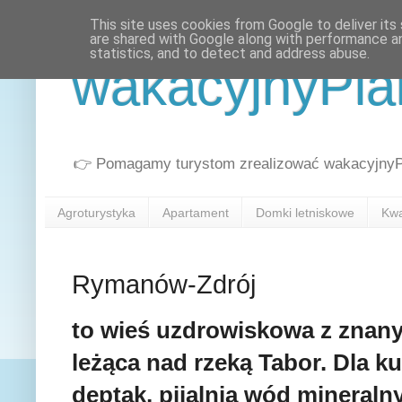
This site uses cookies from Google to deliver its 
are shared with Google along with performance an
statistics, and to detect and address abuse.
wakacyjnyPla
👉 Pomagamy turystom zrealizować wakacyjnyPla
Agroturystyka
Apartament
Domki letniskowe
Kwa
Rymanów-Zdrój
to wieś uzdrowiskowa z znan
leżąca nad rzeką Tabor. Dla k
deptak, pijalnia wód mineralny