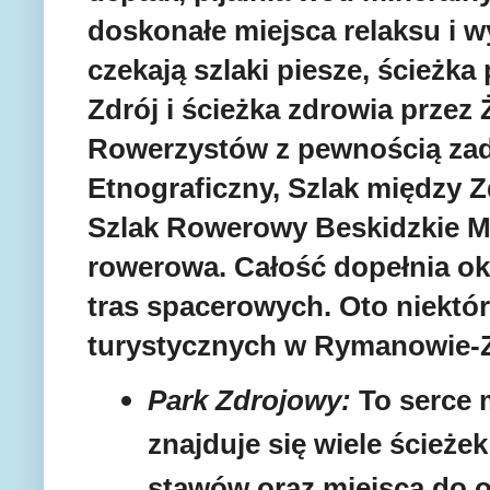
doskonałe miejsca relaksu i 
czekają szlaki piesze, ścieżk
Zdrój i ścieżka zdrowia przez
Rowerzystów z pewnością zad
Etnograficzny, Szlak między 
Szlak Rowerowy Beskidzkie Mu
rowerowa. Całość dopełnia oko
tras spacerowych.
Oto niektór
turystycznych w Rymanowie-Z
Park Zdrojowy:
To serce 
znajduje się wiele ścieże
stawów oraz miejsca do o