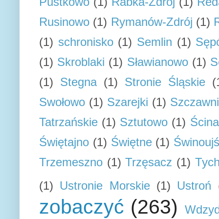
Pustkowo
(1)
Rabka-Zdrój
(1)
Red
Rusinowo
(1)
Rymanów-Zdrój
(1)
(1)
schronisko
(1)
Semlin
(1)
Sępó
(1)
Skroblaki
(1)
Sławianowo
(1)
S
(1)
Stegna
(1)
Stronie Śląskie
(
Swołowo
(1)
Szarejki
(1)
Szczawn
Tatrzańskie
(1)
Sztutowo
(1)
Ścin
Świętajno
(1)
Świętne
(1)
Świnoujś
Trzemeszno
(1)
Trzęsacz
(1)
Tyc
(1)
Ustronie Morskie
(1)
Ustroń
zobaczyć
(263)
Wdzyd