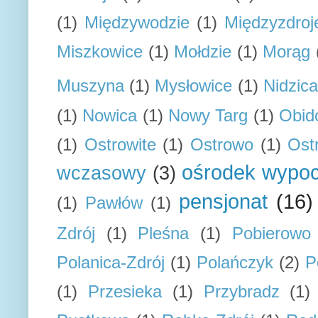
(1)
Międzywodzie
(1)
Międzyzdroj
Miszkowice
(1)
Mołdzie
(1)
Morąg
Muszyna
(1)
Mysłowice
(1)
Nidzica
(1)
Nowica
(1)
Nowy Targ
(1)
Obid
(1)
Ostrowite
(1)
Ostrowo
(1)
Ost
ośrodek wypo
wczasowy
(3)
pensjonat
(16)
(1)
Pawłów
(1)
Zdrój
(1)
Pleśna
(1)
Pobierowo
Polanica-Zdrój
(1)
Polańczyk
(2)
P
(1)
Przesieka
(1)
Przybradz
(1)