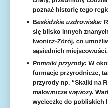
poznać historię tego regi
B
eskidzkie uzdrowiska:
R
się blisko innych znanych
Iwonicz-Zdrój, co umożli
sąsiednich miejscowości.
Pomniki przyrody:
W okol
formacje przyrodnicze, ta
przyrody np. “Skałki na 
malownicze wąwozy. Wart
wycieczkę do pobliskich l