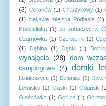
(3)
Ceranów
(1)
Charzykowy
(1)
(1)
ciekawe miejsca Podlasie
(1)
Kościelisku
(1)
co zobaczyć w Os
Czarnówka
(1)
Czerwonki
(1)
Czę
(1)
Dębina
(1)
Dębki
(1)
Dobro
wynajęcia
(28)
dom wcza
domki le
campingowe
(4)
Działoszyce
(1)
Dzianisz
(1)
Dziw
Letnisko
(1)
Gąski
(1)
Gdańsk
(
Gleźnówko
(1)
Gorlice
(1)
Górzno