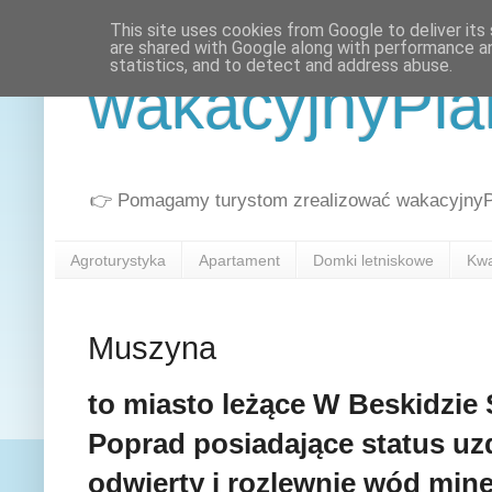
This site uses cookies from Google to deliver its 
are shared with Google along with performance an
statistics, and to detect and address abuse.
wakacyjnyPla
👉 Pomagamy turystom zrealizować wakacyjnyPla
Agroturystyka
Apartament
Domki letniskowe
Kwa
Muszyna
to miasto leżące W Beskidzie 
Poprad posiadające status uzd
odwierty i rozlewnie wód min