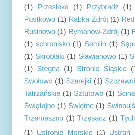
(1)
Przesieka
(1)
Przybradz
(1)
Pustkowo
(1)
Rabka-Zdrój
(1)
Red
Rusinowo
(1)
Rymanów-Zdrój
(1)
(1)
schronisko
(1)
Semlin
(1)
Sępó
(1)
Skroblaki
(1)
Sławianowo
(1)
S
(1)
Stegna
(1)
Stronie Śląskie
(
Swołowo
(1)
Szarejki
(1)
Szczawn
Tatrzańskie
(1)
Sztutowo
(1)
Ścin
Świętajno
(1)
Świętne
(1)
Świnoujś
Trzemeszno
(1)
Trzęsacz
(1)
Tyc
(1)
Ustronie Morskie
(1)
Ustroń