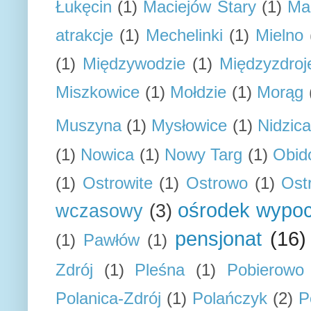
Łukęcin
(1)
Maciejów Stary
(1)
Ma
atrakcje
(1)
Mechelinki
(1)
Mielno
(1)
Międzywodzie
(1)
Międzyzdroj
Miszkowice
(1)
Mołdzie
(1)
Morąg
Muszyna
(1)
Mysłowice
(1)
Nidzica
(1)
Nowica
(1)
Nowy Targ
(1)
Obid
(1)
Ostrowite
(1)
Ostrowo
(1)
Ost
ośrodek wypo
wczasowy
(3)
pensjonat
(16)
(1)
Pawłów
(1)
Zdrój
(1)
Pleśna
(1)
Pobierowo
Polanica-Zdrój
(1)
Polańczyk
(2)
P