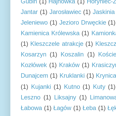
Gubin
(1)
Hajnówka
(1)
Horyniec-Z
Jantar
(1)
Jarosławiec
(1)
Jaskini
Jeleniewo
(1)
Jezioro Drwęckie
(1)
Kamienica Królewska
(1)
Kamionk
(1)
Kleszczele atrakcje
(1)
Kleszcz
Kosarzyn
(1)
Koszalin
(1)
Koście
Kozłówek
(1)
Kraków
(1)
Krasiczy
Dunajcem
(1)
Kruklanki
(1)
Krynic
(1)
Kujanki
(1)
Kutno
(1)
Kuty
(1)
Leszno
(1)
Liksajny
(1)
Limanow
Łabowa
(1)
Łagów
(1)
Łeba
(1)
Łę