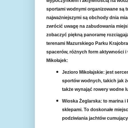
wypoczynkiem i aktywnością na wodzi
sportami wodnymi organizowane są tu 
najważniejszymi są obchody dnia mias
zwrócić uwagę na zabudowania miejsk
zobaczyć piękną panoramę rozciągając
terenami Mazurskiego Parku Krajobra
spacerów, różnych form aktywności 
Mikołajek:
Jezioro Mikołajskie: jest serc
sportów wodnych, takich jak ż
także wynająć rowery wodne l
Wioska Żeglarska: to marina i 
sklepami. To doskonałe miejsc
podziwiania jachtów cumujący