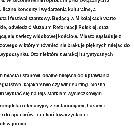
e. W sezonie letnim oprócz imprez związanych z
liczne koncerty i wydarzenia kulturalne, a
ta i festiwal szantowy. Będącą w Mikołajkach warto
ie, odwiedzić Muzeum Reformacji Polskiej, oraz
ą się z wieży widokowej kościoła. Miasto sąsiaduje z
zowego w którym również nie brakuje pięknych miejsc do
i wypoczynku.
Oto niektóre z atrakcji turystycznych
em miasta i stanowi idealne miejsce do uprawiania
eglarstwo, kajakarstwo czy windsurfing. Można
ub wybrać się na rejs statkiem wycieczkowym.
kompleks rekreacyjny z restauracjami, barami i
e do spacerów, spotkań towarzyskich i
ch w porcie.