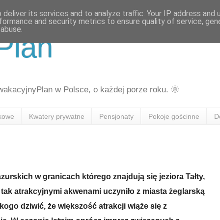
deliver its services and to analyze traffic. Your IP address and
formance and security metrics to ensure quality of service, ge
 abuse.
Plan
kacyjnyPlan w Polsce, o każdej porze roku. 🌞
skowe
Kwatery prywatne
Pensjonaty
Pokoje gościnne
D
zurskich w granicach którego znajdują się jeziora Tałty,
 tak atrakcyjnymi akwenami uczyniło z miasta żeglarską
ikogo dziwić, że większość atrakcji wiąże się z