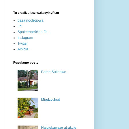
Tu zrealizujesz wakacyjnyPlan
baza noclegowa
Fb
Społeczność na Fb
Instagram
Twitter
Albicla
Popularne posty
Borne Sulinowo
Międzychód
Najciekawsze atrakcje