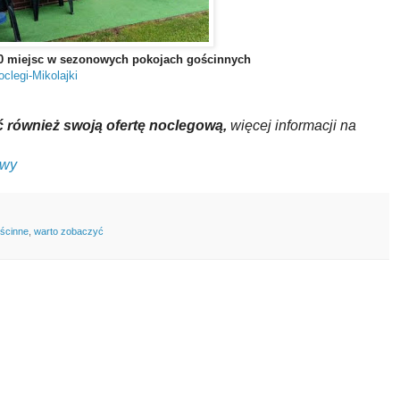
10 miejsc w sezonowych pokojach gościnnych
oclegi-Mikolajki
 również swoją ofertę noclegową,
więcej informacji na
owy
ościnne
,
warto zobaczyć