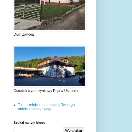
Dom Zawoja
Ośrodek wypoczynkowy Dąb w Ustroniu
To jest miejsce na reklamę Twojego
obiektu noclegowego
Szukaj na tym blogu