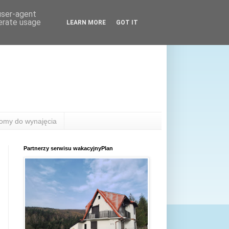
 user-agent
nerate usage
LEARN MORE
GOT IT
omy do wynajęcia
Partnerzy serwisu wakacyjnyPlan