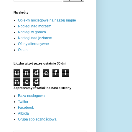
Na skróty
Obiekty noclegowe na naszej mapie
Noclegi nad morzem
Noclegi w górach
Noclegi nad jeziorem
Oferty alternatywne
O nas
Liczba wizyt przez ostatnie 30 dni
u
n
d
e
f
i
n
e
d
Zapraszamy również na nasze strony
Baza noclegowa
Twitter
Facebook
Albicla
Grupa społecznościowa