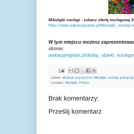
Mikołajki noclegi
- zobacz ofertę noclegową 
https://www.wakacyjnyplan.pl/Mikolajki_noclegi-n
W tym miejscu możesz zaprezentować
stronie
:
wakacyjnyplan.pl/dodaj_obiekt_nocleg
Labels:
atrakcje turystyczne
,
Mikołajki
,
noclegi
,
pokoje g
Location:
Mikołajki, Polska
Brak komentarzy:
Prześlij komentarz