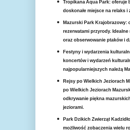
Tropikana Aqua Park: oferuje b
doskonałe miejsce na relaks i 
Mazurski Park Krajobrazowy: ob
rezerwatami przyrody. Idealne
oraz obserwowanie ptaków i dz
Festyny i wydarzenia kulturaln
koncertów i wydarzeń kultural
najpopularniejszych należą Ma
Rejsy po Wielkich Jeziorach M
po Wielkich Jeziorach Mazurskic
odkrywanie piękna mazurskich
jeziorami.
Park Dzikich Zwierząt Kadzidło
możliwość zobaczenia wielu r