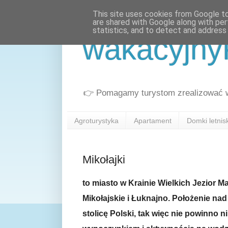
This site uses cookies from Google to 
are shared with Google along with per
statistics, and to detect and address
wakacyjny
👉 Pomagamy turystom zrealizować wa
Agroturystyka
Apartament
Domki letni
Mikołajki
to miasto w Krainie Wielkich Jezior Ma
Mikołajskie i Łuknajno. Położenie nad
stolicę Polski, tak więc nie powinno n