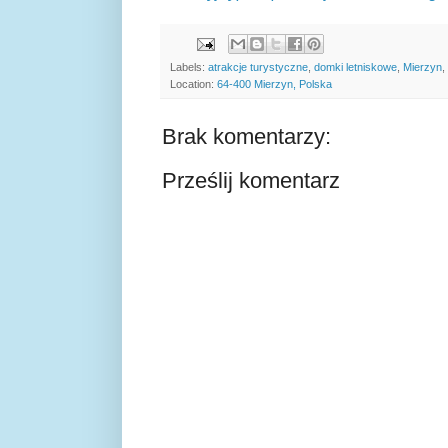
Labels:
atrakcje turystyczne
,
domki letniskowe
,
Mierzyn
,
Location:
64-400 Mierzyn, Polska
Brak komentarzy:
Prześlij komentarz