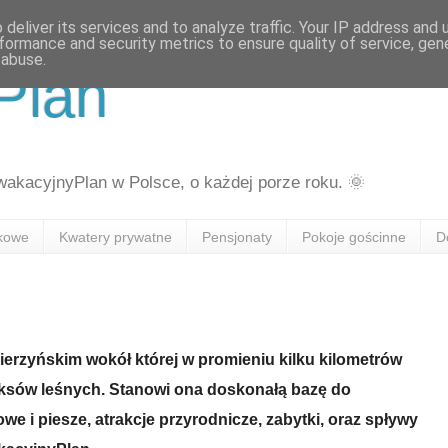
deliver its services and to analyze traffic. Your IP address and
formance and security metrics to ensure quality of service, ge
 abuse.
Plan
kacyjnyPlan w Polsce, o każdej porze roku. 🌞
skowe
Kwatery prywatne
Pensjonaty
Pokoje gościnne
D
ierzyńskim wokół której w promieniu kilku kilometrów
leksów leśnych. Stanowi ona doskonałą bazę do
e i piesze, atrakcje przyrodnicze, zabytki, oraz spływy