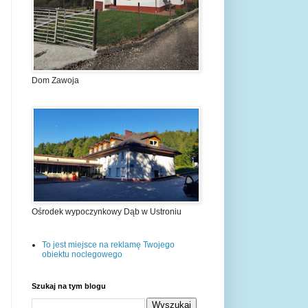
Dom Zawoja
Ośrodek wypoczynkowy Dąb w Ustroniu
To jest miejsce na reklamę Twojego
obiektu noclegowego
Szukaj na tym blogu