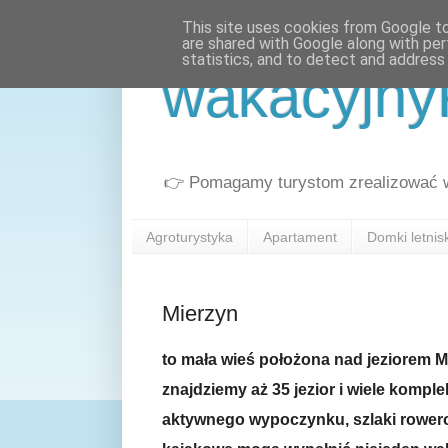
This site uses cookies from Google to 
are shared with Google along with per
statistics, and to detect and address
wakacyjny
👉 Pomagamy turystom zrealizować wa
Agroturystyka
Apartament
Domki letni
Mierzyn
to mała wieś położona nad jeziorem M
znajdziemy aż 35 jezior i wiele komp
aktywnego wypoczynku, szlaki rowerow