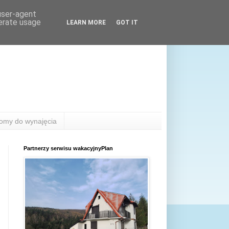
 user-agent
nerate usage
LEARN MORE
GOT IT
omy do wynajęcia
Partnerzy serwisu wakacyjnyPlan