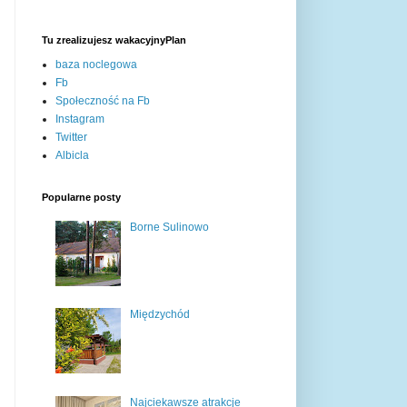
Tu zrealizujesz wakacyjnyPlan
baza noclegowa
Fb
Społeczność na Fb
Instagram
Twitter
Albicla
Popularne posty
Borne Sulinowo
Międzychód
Najciekawsze atrakcje