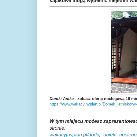
kajakowe mogą wypełnić niejeden wa
Domki Anika
- zobacz ofertę noclegową 18 m
https://www.wakacyjnyplan.pl/Domek_letniskowy-
W tym miejscu możesz zaprezentować
stronie
:
wakacyjnyplan.pl/dodaj_obiekt_nocleg