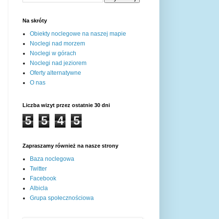
Na skróty
Obiekty noclegowe na naszej mapie
Noclegi nad morzem
Noclegi w górach
Noclegi nad jeziorem
Oferty alternatywne
O nas
Liczba wizyt przez ostatnie 30 dni
5
5
4
5
Zapraszamy również na nasze strony
Baza noclegowa
Twitter
Facebook
Albicla
Grupa społecznościowa