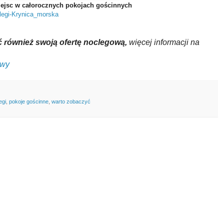
iejsc w całorocznych pokojach gościnnych
clegi-Krynica_morska
 również swoją ofertę noclegową,
więcej informacji na
owy
egi
,
pokoje gościnne
,
warto zobaczyć