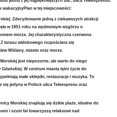
astu jedna z jej najpiękniejszych ulic, ulica Teleexpressu.
 wakacyjnyPlan w tej miejscowości:
skiej: Zdecydowanie jedną z ciekawszych atrakcji
tanęła w 1951 roku na wydmowym wzgórzu o
iomem morza. Jej charakterystyczna czerwona
. Z tarasu widokowego rozpościera się
ew Wiślany, miasto oraz morze.
Morskiej jest niepozorne, ale warto do niego
cy Gdańskiej. W centrum miasta tętni życie do
pełniają małe sklepiki, restauracje i muzyka. To
e się jedyna w Polsce ulica Teleexpresu oraz
nicy Morskiej znajdują się dzikie plaże, idealne do
sen i szum fal towarzyszą relaksowi nad