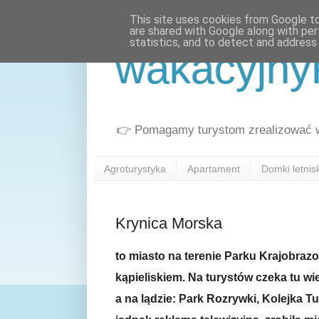
This site uses cookies from Google to 
are shared with Google along with per
statistics, and to detect and address
wakacyjny
👉 Pomagamy turystom zrealizować wa
Agroturystyka
Apartament
Domki letni
Krynica Morska
to miasto na terenie Parku Krajobraz
kąpieliskiem. Na turystów czeka tu wie
a na lądzie: Park Rozrywki, Kolejka T