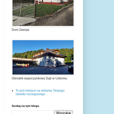
Dom Zawoja
Ośrodek wypoczynkowy Dąb w Ustroniu
To jest miejsce na reklamę Twojego
obiektu noclegowego
Szukaj na tym blogu