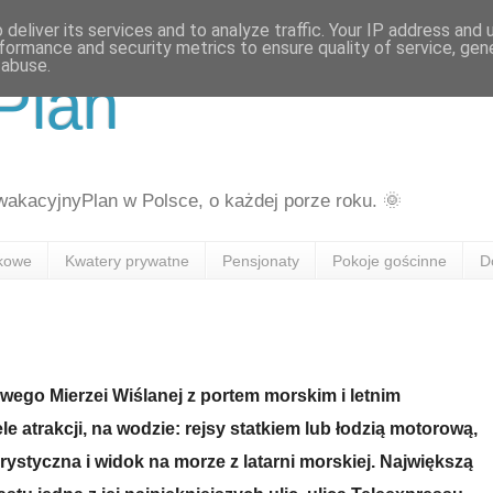
deliver its services and to analyze traffic. Your IP address and
formance and security metrics to ensure quality of service, ge
 abuse.
Plan
kacyjnyPlan w Polsce, o każdej porze roku. 🌞
skowe
Kwatery prywatne
Pensjonaty
Pokoje gościnne
D
owego Mierzei Wiślanej z portem morskim i letnim
le atrakcji, na wodzie: rejsy statkiem lub łodzią motorową,
urystyczna i widok na morze z latarni morskiej. Największą