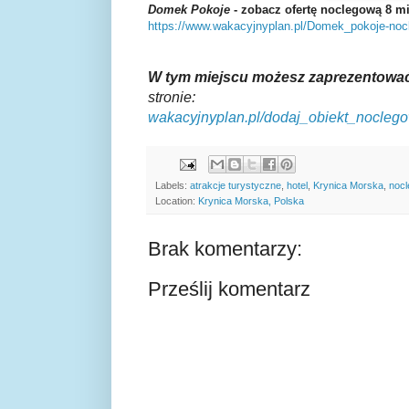
Domek Pokoje
- zobacz ofertę noclegową 8 m
https://www.wakacyjnyplan.pl/Domek_pokoje-no
W tym miejscu możesz zaprezentować
stronie
:
wakacyjnyplan.pl/dodaj_obiekt_nocleg
Labels:
atrakcje turystyczne
,
hotel
,
Krynica Morska
,
nocl
Location:
Krynica Morska, Polska
Brak komentarzy:
Prześlij komentarz