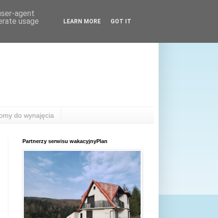
 user-agent
nerate usage
LEARN MORE
GOT IT
omy do wynajęcia
Partnerzy serwisu wakacyjnyPlan