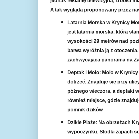
jednak reklamę telewizyjną, zrobiła mi
A tak wygląda proponowany przez nas
Latarnia Morska w Krynicy Mor
jest latarnia morska, która s
wysokości 29 metrów nad poz
barwa wyróżnia ją z otoczenia
zachwycająca panorama na Zal
Deptak i Molo: Molo w Krynicy 
dotrzeć. Znajduje się przy uli
późnego wieczora, a deptaki wy
również miejsce, gdzie znajduj
pomnik dzików
Dzikie Plaże: Na obrzeżach Kry
wypoczynku. Słodki zapach so