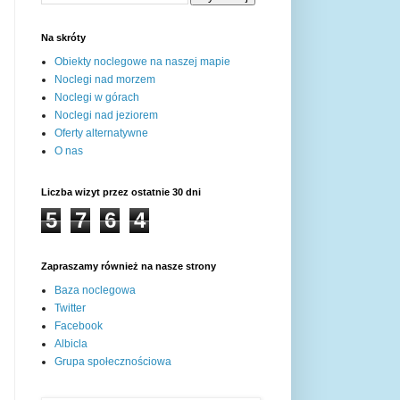
Na skróty
Obiekty noclegowe na naszej mapie
Noclegi nad morzem
Noclegi w górach
Noclegi nad jeziorem
Oferty alternatywne
O nas
Liczba wizyt przez ostatnie 30 dni
5
7
6
4
Zapraszamy również na nasze strony
Baza noclegowa
Twitter
Facebook
Albicla
Grupa społecznościowa