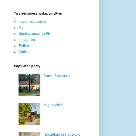
Tu zrealizujesz wakacyjnyPlan
baza noclegowa
Fb
Społeczność na Fb
Instagram
Twitter
Albicla
Popularne posty
Borne Sulinowo
Międzychód
Najciekawsze atrakcje