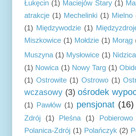
Łukęcin
(1)
Maciejów Stary
(1)
Ma
atrakcje
(1)
Mechelinki
(1)
Mielno
(1)
Międzywodzie
(1)
Międzyzdroj
Miszkowice
(1)
Mołdzie
(1)
Morąg
Muszyna
(1)
Mysłowice
(1)
Nidzica
(1)
Nowica
(1)
Nowy Targ
(1)
Obid
(1)
Ostrowite
(1)
Ostrowo
(1)
Ost
ośrodek wypo
wczasowy
(3)
pensjonat
(16)
(1)
Pawłów
(1)
Zdrój
(1)
Pleśna
(1)
Pobierowo
Polanica-Zdrój
(1)
Polańczyk
(2)
P