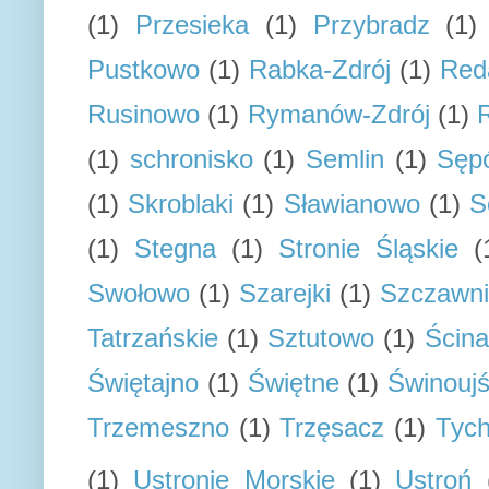
(1)
Przesieka
(1)
Przybradz
(1)
Pustkowo
(1)
Rabka-Zdrój
(1)
Red
Rusinowo
(1)
Rymanów-Zdrój
(1)
(1)
schronisko
(1)
Semlin
(1)
Sępó
(1)
Skroblaki
(1)
Sławianowo
(1)
S
(1)
Stegna
(1)
Stronie Śląskie
(
Swołowo
(1)
Szarejki
(1)
Szczawn
Tatrzańskie
(1)
Sztutowo
(1)
Ścin
Świętajno
(1)
Świętne
(1)
Świnoujś
Trzemeszno
(1)
Trzęsacz
(1)
Tyc
(1)
Ustronie Morskie
(1)
Ustroń