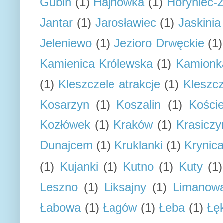
Gubin
(1)
Hajnówka
(1)
Horyniec-Z
Jantar
(1)
Jarosławiec
(1)
Jaskini
Jeleniewo
(1)
Jezioro Drwęckie
(1)
Kamienica Królewska
(1)
Kamionk
(1)
Kleszczele atrakcje
(1)
Kleszcz
Kosarzyn
(1)
Koszalin
(1)
Koście
Kozłówek
(1)
Kraków
(1)
Krasiczy
Dunajcem
(1)
Kruklanki
(1)
Krynic
(1)
Kujanki
(1)
Kutno
(1)
Kuty
(1)
Leszno
(1)
Liksajny
(1)
Limanow
Łabowa
(1)
Łagów
(1)
Łeba
(1)
Łę