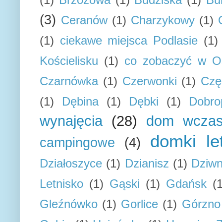
(3)
Ceranów
(1)
Charzykowy
(1)
(1)
ciekawe miejsca Podlasie
(1)
Kościelisku
(1)
co zobaczyć w Os
Czarnówka
(1)
Czerwonki
(1)
Czę
(1)
Dębina
(1)
Dębki
(1)
Dobro
wynajęcia
(28)
dom wcza
domki le
campingowe
(4)
Działoszyce
(1)
Dzianisz
(1)
Dziw
Letnisko
(1)
Gąski
(1)
Gdańsk
(
Gleźnówko
(1)
Gorlice
(1)
Górzno