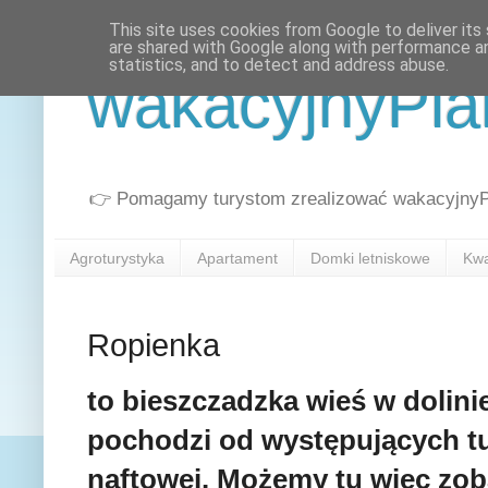
This site uses cookies from Google to deliver its 
are shared with Google along with performance an
statistics, and to detect and address abuse.
wakacyjnyPla
👉 Pomagamy turystom zrealizować wakacyjnyPla
Agroturystyka
Apartament
Domki letniskowe
Kwa
Ropienka
to bieszczadzka wieś w dolini
pochodzi od występujących t
naftowej. Możemy tu więc zoba