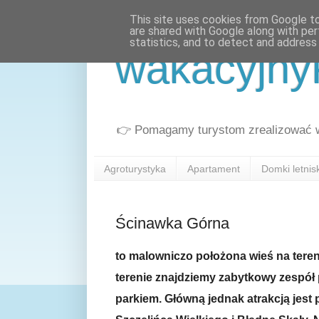
This site uses cookies from Google to 
are shared with Google along with per
statistics, and to detect and address
wakacyjny
👉 Pomagamy turystom zrealizować wa
Agroturystyka
Apartament
Domki letni
Ścinawka Górna
to malowniczo położona wieś na teren
terenie znajdziemy zabytkowy zespół
parkiem. Główną jednak atrakcją jest