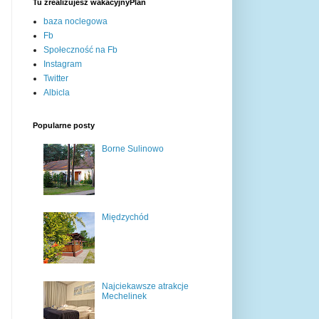
Tu zrealizujesz wakacyjnyPlan
baza noclegowa
Fb
Społeczność na Fb
Instagram
Twitter
Albicla
Popularne posty
Borne Sulinowo
Międzychód
Najciekawsze atrakcje
Mechelinek