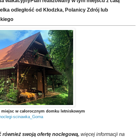
 Na wakacyjnyPlan realizowany w tym miejscu z całą
elka odległość od Kłodzka, Polanicy Zdrój lub
skiego
6 miejsc w całorocznym domku letniskowym
-noclegi-scinawka_Gorna
 również swoją ofertę noclegową,
więcej informacji na