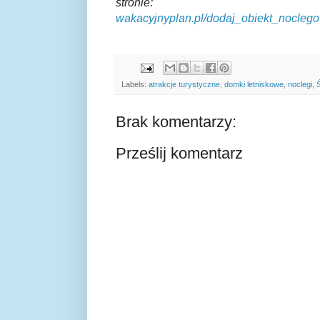
stronie
:
wakacyjnyplan.pl/dodaj_obiekt_nocleg
Labels:
atrakcje turystyczne
,
domki letniskowe
,
noclegi
,
Brak komentarzy:
Prześlij komentarz