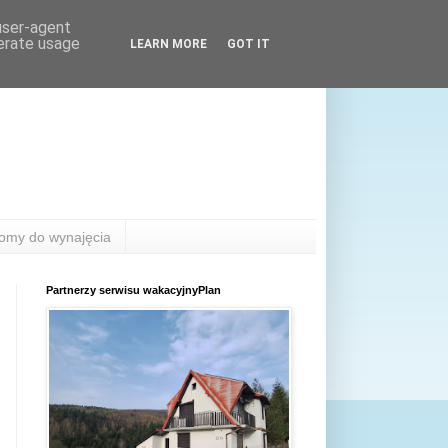
 user-agent
nerate usage
LEARN MORE
GOT IT
omy do wynajęcia
Partnerzy serwisu wakacyjnyPlan