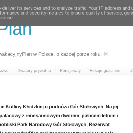
deliver its services and to analyze traffic. Your IP address and
formance and security metrics to ensure quality of service, ge
 abuse.
Plan
kacyjnyPlan w Polsce, o każdej porze roku. 🌞
skowe
Kwatery prywatne
Pensjonaty
Pokoje gościnne
D
ie Kotliny Kłodzkiej u podnóża Gór Stołowych. Na jej
 pałacowy z renesansowym dworem, pałacem letnim i
 pobliski Park Narodowy Gór Stołowych, Rezerwat